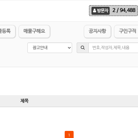
2 / 94,488
방문자
물등록
매물구해요
공지사항
구인구직
제목
1