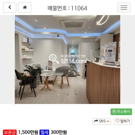
매물번호 : 11064
Toggl
navig
주소복사
SNS
찜하기
보증금
1,500
만원
월세
300
만원