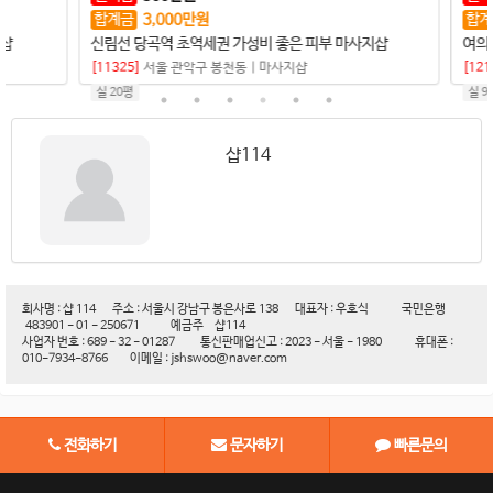
합계금
3,000
만원
합계금
신림선 당곡역 초역세권 가성비 좋은 피부 마사지샵
여의도
[11325]
서울 관악구 봉천동
|
마사지샵
[12113
실 20평
실 90평
샵114
회사명 : 샵 114 주소 : 서울시 강남구 봉은사로 138 대표자 : 우호식 국민은행
483901 - 01 - 250671 예금주 샵114
사업자 번호 : 689 - 32 - 01287 통신판매업신고 : 2023 - 서울 - 1980 휴대폰 :
010-7934-8766 이메일 : jshswoo@naver.com
전화하기
문자하기
빠른문의