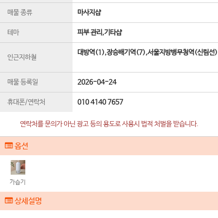
매물 종류
마사지샵
테마
피부 관리,기타샵
대방역(1),장승배기역(7),서울지방병무청역(신림선)
인근지하철
매물 등록일
2026-04-24
휴대폰/연락처
010 4140 7657
연락처를 문의가 아닌 광고 등의 용도로 사용시 법적 처벌을 받습니다.
옵션
가습기
상세설명