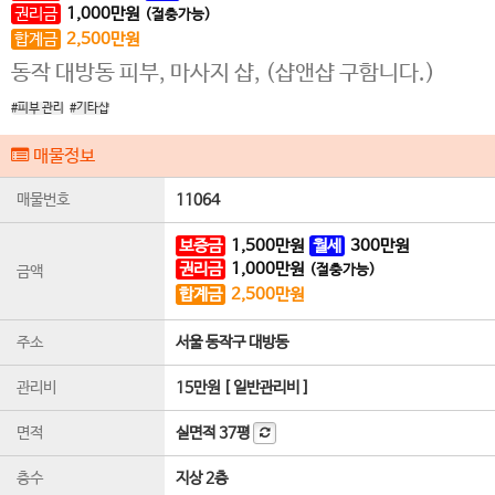
권리금
1,000
만원
(절충가능)
합계금
2,500
만원
동작 대방동 피부, 마사지 샵, (샵앤샵 구함니다.)
#피부 관리
#기타샵
매물정보
매물번호
11064
보증금
1,500
만원
월세
300
만원
권리금
1,000
만원
(절충가능)
금액
합계금
2,500
만원
주소
서울 동작구 대방동
관리비
15만원 [ 일반관리비 ]
면적
실면적
37평
층수
지상 2층