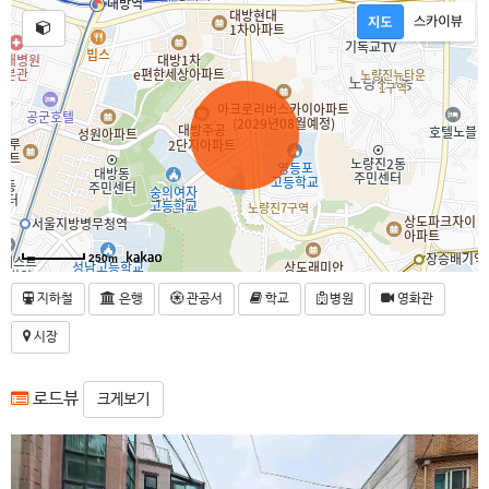
250m
지하철
은행
관공서
학교
병원
영화관
시장
로드뷰
크게보기