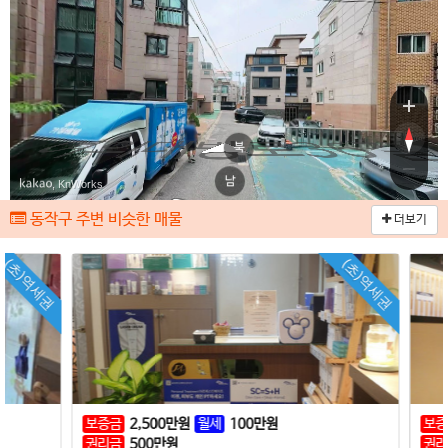
여의대방로3
여의대방로36
북
남
, KnWorks
동작구 주변 비슷한 매물
더보기
초)역세권
(초)역세권
보증금
2,500
만원
월세
100
만원
보증금
권리금
500
만원
권리금