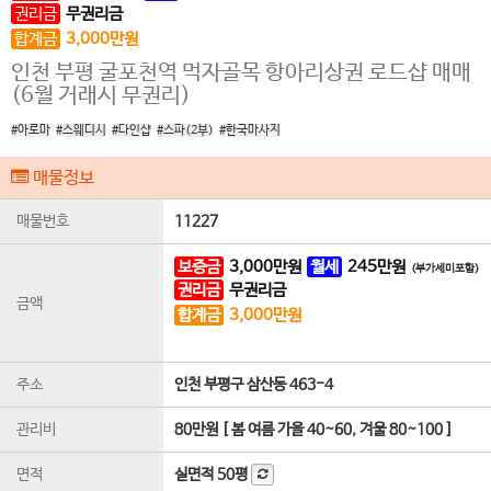
권리금
무권리금
합계금
3,000
만원
인천 부평 굴포천역 먹자골목 항아리상권 로드샵 매매
(6월 거래시 무권리)
#아로마
#스웨디시
#다인샵
#스파(2부)
#한국마사지
매물정보
매물번호
11227
보증금
3,000
만원
월세
245
만원
(부가세미포함)
권리금
무권리금
금액
합계금
3,000
만원
주소
인천 부평구 삼산동 463-4
관리비
80만원 [ 봄 여름 가을 40~60, 겨울 80~100 ]
면적
실면적
50평