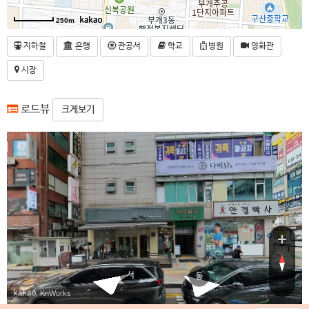
250m
지하철
은행
관공서
학교
병원
영화관
시장
로드뷰
크게보기
충선로209번길
충선로209번길
서
동
, KnWorks