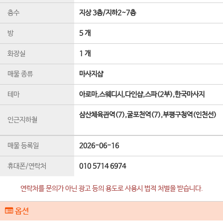
층수
지상 3층
/
지하2~7
층
방
5 개
화장실
1 개
매물 종류
마사지샵
테마
아로마,스웨디시,다인샵,스파(2부),한국마사지
삼산체육관역(7),굴포천역(7),부평구청역(인천선)
인근지하철
매물 등록일
2026-06-16
휴대폰/연락처
010 5714 6974
연락처를 문의가 아닌 광고 등의 용도로 사용시 법적 처벌을 받습니다.
옵션