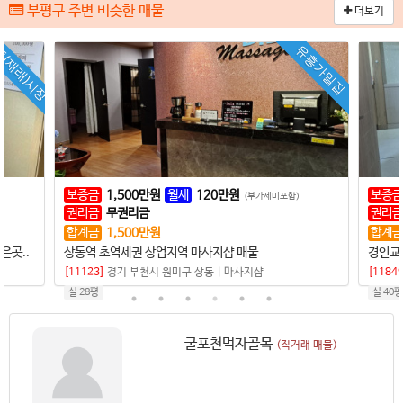
부평구 주변 비슷한 매물
더보기
(재래)시장
유흥가밀집
보증금
1,500
만원
월세
120
만원
보증금
(부가세미포함)
권리금
무권리금
권리금
합계금
1,500
만원
합계금
은곳..
상동역 초역세권 상업지역 마사지샵 매물
경인교
[11123]
경기 부천시 원미구 상동
|
마사지샵
[11849
실 28평
실 40평
굴포천먹자골목
(직거래 매물)