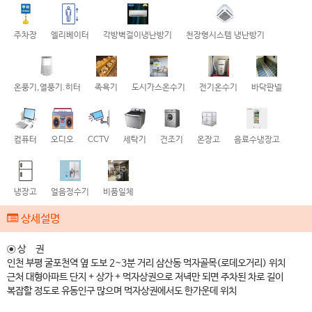
주차장
엘리베이터
각방벽걸이냉난방기
천장형시스템 냉난방기
온풍기,열풍기.히터
족욕기
도시가스온수기
전기온수기
바닥판넬
컴퓨터
오디오
CCTV
세탁기
건조기
온장고
음료수냉장고
냉장고
얼음정수기
비품일체
상세설명
◉ 상 권
인천 부평 굴포천역 옆 도보 2~3분 거리 삼산동 먹자골목(로데오거리) 위치
근처 대형아파트 단지 + 상가 + 먹자상권으로 저녁만 되면 주차된 차로 길이
복잡할 정도로 유동인구 많으며 먹자상권에서도 한가운데 위치