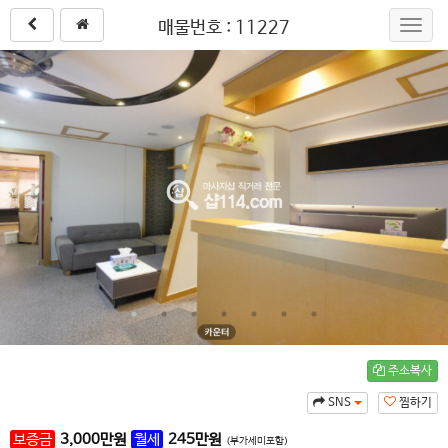
매물번호 : 11227
Toggl
navig
주소복사
SNS
찜하기
보증금
3,000
만원
월세
245
만원
(부가세미포함)