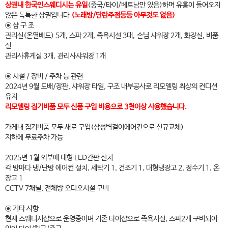
상권내 한국인스웨디시는 유일
(중국/타이/베트남만 있음)하며 유흥이 들어오지
않은 독특한 상권입니다.
(노래방/단란주점등등 아무것도 없음)
◉ 샵 구 조
관리실(온열베드) 5개, 스파 2개, 족욕시설 3대, 손님 샤워장 2개, 화장실, 비품
실
관리사휴게실 3개, 관리사샤워장 1개
◉ 시설 / 장비 / 주차 등 관련
2024년 9월 도배/장판, 샤워장 타일, 구조 내부공사로 리모델링 최상의 컨디션
유지
리모델링 집기비품 모두 신품 구입 비용으로 3천이상 사용했습니다.
가게내 집기비품 모두 새로 구입(삼성벽걸이에어컨으로 신규교체)
지하에 무료주차 가능
2025년 1월 외부에 대형 LED간판 설치
각 방마다 냉/난방 에어컨 설치, 세탁기 1, 건조기 1, 대형냉장고 2, 정수기 1, 온
장고 1
CCTV 7채널, 전체방 오디오시설 구비
◉ 기타 사항
현재 스웨디시샵으로 운영중이며 기존 타이샵으로 족욕시설, 스파2개 구비되어