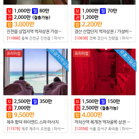
보
1,000
만
월
80
만
보
1,000
만
월
70
만
권
2,000
만
권
1,200
만
(절충가능)
3,000
만
2,200
만
합
합
진천읍 상업지역 먹자상권 가성비 좋은 샵
경산 산업단지 먹자상권 / 가성비 좋은 마사지샵매매
[11888]
충북 진천군 진천읍
|
마사지샵
[10638]
경북 경산시 진량읍
|
마사지샵
관광지역상권
유흥가밀집
프리미엄
프리미엄
보
2,500
만
월
350
만
보
1,500
만
월
150
만
권
7,000
만
권
2,500
만
(절충가능)
9,500
만
4,000
만
합
합
제주 함덕 하이엔드 스파 마사지
까치산역 복개천 먹자골목 상권 초입
[11579]
제주 제주시 조천읍
|
마사지샵
[12058]
서울 강서구 화곡동
|
마사지샵