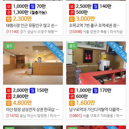
보
1,000
만
월
70
만
보
2,500
만
월
140
만
권
1,300
만
권
500
만
(절충가능)
2,300
만
3,000
만
합
합
태평시장 인근 유동인구 많고 손님 꾸준한 샵매매
오목교역 7번 출구 초역세권 정통마사지샵 매매
[11140]
경기 성남시 수정구 태평동
|
마사지샵
[10358]
서울 양천구 목동
|
마사지샵
유동인구많음
유동인구많음
골드
골드
보
2,000
만
월
150
만
보
1,000
만
월
170
만
권
2,800
만
권
600
만
4,800
만
1,600
만
합
합
아산 탕정 삼성전자 상권 한국샵 매매
남구로역과 가산디지탈역 더블역세권에 먹자상권 샵매매
[11470]
충남 아산시 탕정면
|
마사지샵
[10801]
서울 구로구 가리봉동
|
마사지샵