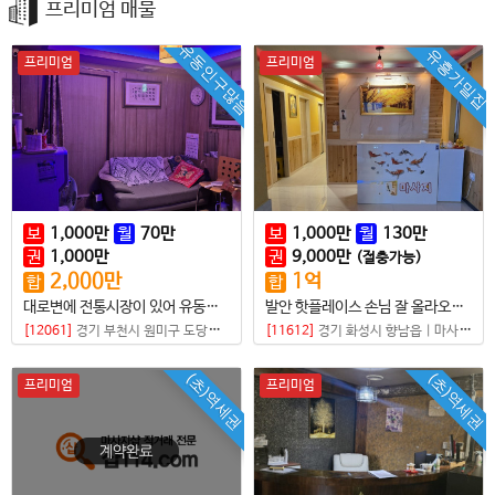
프리미엄 매물
유동인구많음
유흥가밀집
프리미엄
프리미엄
보
1,000
만
월
70
만
보
1,000
만
월
130
만
권
1,000
만
권
9,000
만
(절충가능)
2,000
만
1
억
합
합
대로변에 전통시장이 있어 유동인구 많은 가성비 좋은 샵
발안 핫플레이스 손님 잘 올라오는 100% 로드샵
[12061]
경기 부천시 원미구 도당동
|
마사지샵
[11612]
경기 화성시 향남읍
|
마사지샵
(초)역세권
(초)역세권
프리미엄
프리미엄