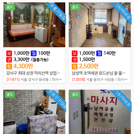
유흥가밀집
(초)역세권
골드
골드
보
1,000
만
월
100
만
보
1,000
만
월
140
만
권
3,300
만
권
1,500
만
(절충가능)
4,300
만
2,500
만
합
합
강서구 최대 상권 까치산역 상업지역 내 샵
남성역 초역세권 로드손님 잘 올라오는 중국건전샵
[11471]
서울 강서구 화곡동
|
마사지샵
[12018]
서울 동작구 사당동
|
마사지샵
유동인구많음
(초)역세권
골드
골드