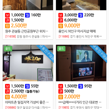
보
1,000
만
월
160
만
보
3,000
만
월
220
만
권
1,500
만
권
6,000
만
2,500
만
9,000
만
합
합
원주 관설동 근린공원부근 위치최상 타이샵
용인시 처인구 마사지샵 매매
[11658]
강원 원주시 관설동
|
마사지샵
[11686]
경기 용인시 처인구 역북동
|
마
유동인구많음
유동인구많음
골드
골드
보
1,500
만
월
55
만
보
1,500
만
월
95
만
권
2,500
만
권
500
만
(절충가능)
4,000
만
2,000
만
합
합
아파트촌 밀집지역 가성비 좋은 초건전샵 매매
***급매***사거리 인근 대로변 샵,,,월세,권리금 저렴한 독점 샵
[10686]
대구 달성군 다사읍
|
마사지샵
[11985]
경기 부천시 원미구 약대동
|
마