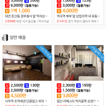
보
5,000
만
월
200
만
보
1,000
만
월
125
만
권
6,000
만
권
3,000
만
(절충가능)
(절충가능)
1
억
1,000
4,000
만
합
합
대전 둔산동 정부청사 앞 먹자상권 타이샵매매
역곡역 북부 앞 상업지역 내 유동인구 많아 로드손님 있는 위치
[10599]
대전 서구 둔산동
|
마사지샵
[11412]
경기 부천시 원미구 역곡동
|
마
일반 매물
먹자(골목) 상
(초)역세권
보
2,500
만
월
130
만
보
2,300
만
월
195
만
권
2,000
만
권
1,500
만
(절충가능)
(절충가능)
4,500
만
3,800
만
합
합
사우역 초역세권 단골많고 위치 좋은샵
일산 라페스타 먹자골목 상권!! 몸만 오셔도 바로 일 가능한 스웨디시샵