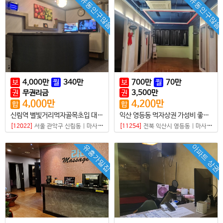
유동인구많음
유동인구많음
보
4,000
만
월
340
만
보
700
만
월
70
만
권
무권리금
권
3,500
만
4,000
만
4,200
만
합
합
신림역 별빛거리먹자골목초입 대로변 로드샵매매
익산 영등동 먹자상권 가성비 좋은 샵매매
[12022]
서울 관악구 신림동
|
마사지샵
[11254]
전북 익산시 영등동
|
마사지샵
아파트 상권
유흥가밀집