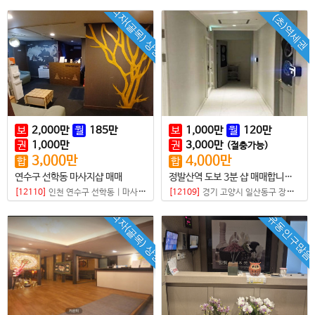
먹자(골목) 상권
(초)역세권
보
2,000
만
월
185
만
보
1,000
만
월
120
만
권
1,000
만
권
3,000
만
(절충가능)
3,000
만
4,000
만
합
합
연수구 선학동 마사지샵 매매
정발산역 도보 3분 샵 매매합니다 방4개 모든방 샤워실 갖춤 !
[12110]
인천 연수구 선학동
|
마사지샵
[12109]
경기 고양시 일산동구 장항동
|
먹자(골목) 상권
유동인구많음