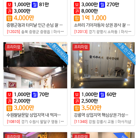
보
1,000
만
월
81
만
보
3,000
만
월
270
만
권
3,000
만
권
8,000
만
4,000
만
1
억
1,000
합
합
증평군청과 터미날 인근 손님 잘 올라오는 한국샵
소하리 기아자동차 상권 장사 잘 되는 샵
[12025]
충북 증평군 증평읍
|
마사지샵
[12013]
경기 광명시 소하동
|
마사지샵
전통(재래)시장
유동인구많음
프리미엄
프리미엄
보
1,000
만
월
70
만
보
1,000
만
월
60
만
권
2,000
만
권
2,500
만
3,000
만
3,500
만
합
합
수원팔달문앞 상업지역 내 먹자상권 정통태국마사지
강릉역 상업지역 핵심상권 가성비 좋은 샵
[10810]
경기 수원시 팔달구 영동
|
마사지샵
[11340]
강원 강릉시 교동
|
마사지샵
프리미엄
프리미엄