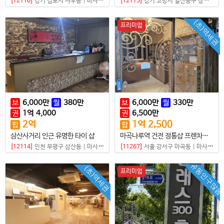
[12116]
경기 김포시 사우동
|
마사지샵
[12115]
경기 고양시 일산동구 장항동
|
(초)역세권
프리미엄
보
6,000
만
월
380
만
보
6,000
만
월
330
만
권
1
억
4,000
권
6,500
만
2
억
1
억
2,500
합
합
삼산사거리 인근 유명한 타이 샵
마곡나루역 건전 정통샵 프렌차이즈점
[12114]
인천 부평구 삼산동
|
마사지샵
[11267]
서울 강서구 마곡동
|
마사지샵
유동인구많음
(초)역세권
프리미엄