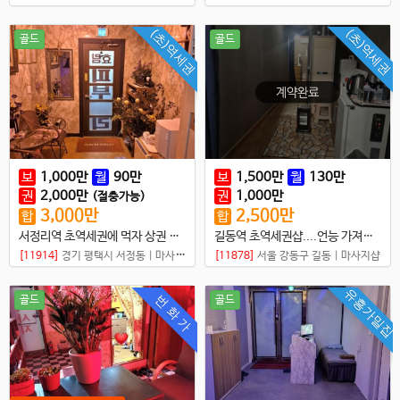
(초)역세권
(초)역세권
골드
골드
보
1,000
만
월
90
만
보
1,500
만
월
130
만
권
2,000
만
권
1,000
만
(절충가능)
3,000
만
2,500
만
합
합
서정리역 초역세권에 먹자 상권 샵매매
길동역 초역세권샵....언능 가져가세요...
[11914]
경기 평택시 서정동
|
마사지샵
[11878]
서울 강동구 길동
|
마사지샵
유흥가밀집
번 화 가
골드
골드