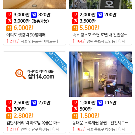
보
3,000
만
월
320
만
보
2,000
만
월
200
만
권
3,000
만
권
3,500
만
(절충가능)
6,000
만
5,500
만
합
합
여의도 샛강역 90평매매
속초 청초호 주변 호텔 내 건전샵매매
[12113]
서울 영등포구 여의도동
|
마사지샵
[11642]
강원 속초시 조양동
|
마사지샵
유동인구많음
유동인구많음
보
2,500
만
월
270
만
보
1,000
만
월
115
만
권
300
만
권
500
만
2,800
만
1,500
만
합
합
검단사거리 역 바로앞 목좋은 마사지샵 매매
동대문 초역세권 상권...전전세도 가능한 샵
[12111]
인천 검단구 마전동
|
마사지샵
[11833]
서울 종로구 창신동
|
마사지샵