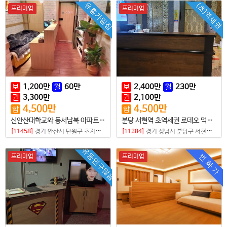
유흥가밀집
(초)역세권
프리미엄
프리미엄
보
1,200
만
월
60
만
보
2,400
만
월
230
만
권
3,300
만
권
2,100
만
4,500
만
4,500
만
합
합
신안산대학교와 동서남북 아파트 항아리 상권
분당 서현역 초역세권 로데오 먹자상권 샵
[11458]
경기 안산시 단원구 초지동
|
마사지샵
[11284]
경기 성남시 분당구 서현동
|
마
유동인구많음
번 화 가
프리미엄
프리미엄