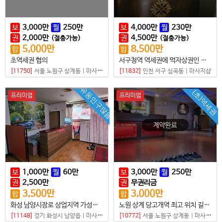
보
3,000
만
월
250
만
보
4,000
만
월
230
만
권
2,000
만
권
4,500
만
(절충가능)
(절충가능)
5,000
만
8,500
만
합
합
초역세권 협의
서구청역 역세권에 먹자상권인 위치 좋은 샵
[11750]
서울 노원구 상계동
|
마사지샵
[11832]
인천 서구 심곡동
|
마사지샵
유동인구많음
(초)역세권
프리미엄
프리미엄
보
1,000
만
월
60
만
보
3,000
만
월
250
만
권
2,500
만
권
무권리금
3,500
만
3,000
만
합
합
화성 남양시장로 상업지역 가성비 좋은 샵
노원 상계 당고개역 최고 위치 길목에 있는 전통건전샵
[11148]
경기 화성시 남양읍
|
마사지샵
[10772]
서울 노원구 상계동
|
마사지샵