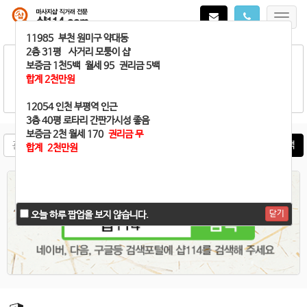
Toggl
navig
매매가 완료되어
11985 부천 원미구 약대동
샵114로 문자나 폰
으로
연락주시면 바로 삭제해 드립니다.
2층 31평 사거리 모퉁이 샵
보증금 1천5백 월세 95 권리금 5백
합계 2천만원
12054 인천 부평역 인근
3층 40평 로타리 간판가시성 좋음
보증금 2천 월세 170
권리금 무
매물검색
합계 2천만원
닫기
닫기
오늘 하루 팝업을 보지 않습니다.
오늘 하루 팝업을 보지 않습니다.