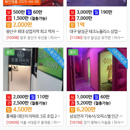
확인매물 2025-04-06
보
500
만
월
60
만
보
3,000
만
월
190
만
권
1,500
만
권
7,000
만
(절충가능)
2,000
만
1
억
합
합
광산구 최대 상업지역 최고 먹자 상권 샵매매
대구 달성군 테크노폴리스 상업지구 내 먹자 상권 샵 매매
[10308]
광주 광산구 우산동
|
마사지샵
[11280]
대구 달성군 유가면
|
마사지샵
유동인구많음
(초)역세권
골드
골드
보
2,000
만
월
110
만
보
1,000
만
월
60
만
권
2,500
만
권
5,200
만
(절충가능)
(절충가능)
4,500
만
6,200
만
합
합
홍제동 대단지 아파트 3곳 초입 2층 중국마사지 샵매매
삼성전자 기숙사/오피스텔 인근 마사지샵 매매
[10420]
서울 서대문구 홍제동
|
마사지샵
[10156]
경기 평택시 이충동
|
마사지샵