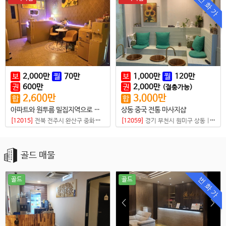
번 화 가
보
2,000
만
월
70
만
보
1,000
만
월
120
만
권
600
만
권
2,000
만
(절충가능)
2,600
만
3,000
만
합
합
아파트와 원투름 밀집지역으로 가성비 좋은 샵매매
상동 중국 전통 마사지샵
[12015]
전북 전주시 완산구 중화산동2가
|
마사지샵
[12059]
경기 부천시 원미구 상동
|
마사
골드 매물
번 화 가
골드
골드