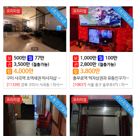
(초)역세권
(초)역세권
프리미엄
프리미엄
보
500
만
월
77
만
보
1,000
만
월
100
만
권
3,500
만
권
2,800
만
(절충가능)
(절충가능)
4,000
만
3,800
만
합
합
구미 사곡역 초역세권 마사지샵 팝니다
충무로역 먹자상권과 유동인구가 많은 초역세권 샵매매
[11339]
경북 구미시 사곡동
|
마사지샵
[10837]
서울 중구 충무로4가
|
마사지샵
유동인구많음
공단지역상권
프리미엄
프리미엄