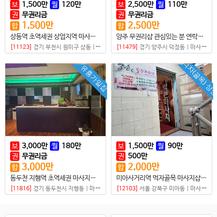
보
1,500
만
월
120
만
보
2,500
만
월
110
만
권
무권리금
권
무권리금
1,500
만
2,500
만
합
합
상동역 초역세권 상업지역 마사지샵 매물
양주 무권리샵 관심있는 분 연락주세요
[11123]
경기 부천시 원미구 상동
|
마사지샵
[11479]
경기 양주시 덕정동
|
마사지샵
먹자(골목) 상
유흥가밀집
보
3,000
만
월
180
만
보
1,500
만
월
90
만
권
무권리금
권
500
만
3,000
만
2,000
만
합
합
동두천 지행역 초역세권 마사지샵 급매
미아사거리역 먹자골목 마사지샵매매
[11816]
경기 동두천시 지행동
|
마사지샵
[12103]
서울 강북구 미아동
|
마사지샵