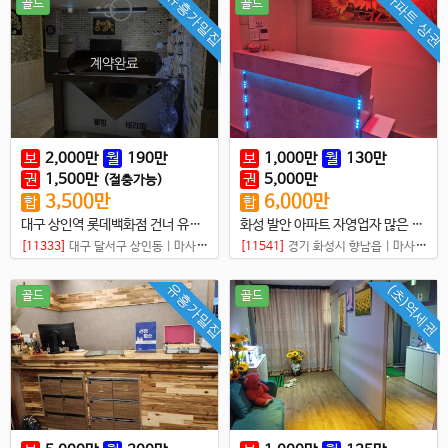
아파트 상권
유흥가밀집
골드
골드
보
2,000
만
월
190
만
보
1,000
만
월
130
만
권
1,500
만
권
5,000
만
(절충가능)
3,500
만
6,000
만
합
합
대구 상인역 롯데백화점 건너 유흥골목 입구 매물입니다
화성 발안 아파트 자영업자 많은 위치 좋은 샵
[11333]
대구 달서구 상인동
|
마사지샵
[11541]
경기 화성시 향남읍
|
마사지샵
유흥가밀집
(초)역세권
골드
골드