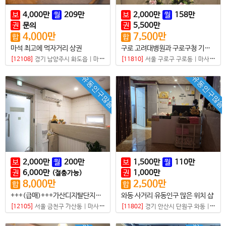
보
4,000
만
월
209
만
보
2,000
만
월
158
만
권
문의
권
5,500
만
4,000
만
7,500
만
합
합
마석 최고에 먹자거리 상권
구로 고려대병원과 구로구청 기관이 있는 대로변 샵
[12108]
경기 남양주시 화도읍
|
마사지샵
[11810]
서울 구로구 구로동
|
마사지샵
유동인구많음
유동인구많음
보
2,000
만
월
200
만
보
1,500
만
월
110
만
권
6,000
만
권
1,000
만
(절충가능)
8,000
만
2,500
만
합
합
+++(급매)+++가산디지탈단지오거리 유동인구 진짜 많은 곳 샵매매
와동 사거리 유동인구 많은 위치 샵
[12105]
서울 금천구 가산동
|
마사지샵
[11802]
경기 안산시 단원구 와동
|
마사