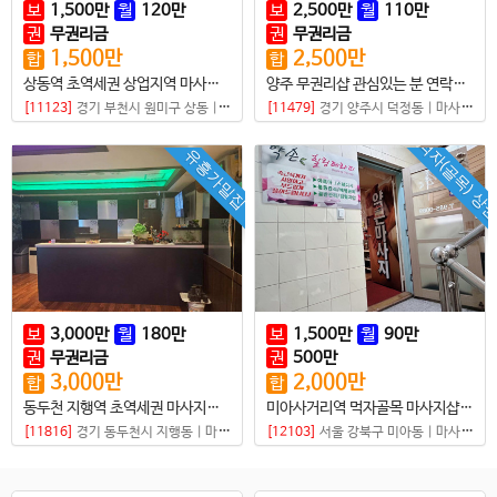
보
1,500
만
월
120
만
보
2,500
만
월
110
만
권
무권리금
권
무권리금
1,500
만
2,500
만
합
합
상동역 초역세권 상업지역 마사지샵 매물
양주 무권리샵 관심있는 분 연락주세요
[11123]
경기 부천시 원미구 상동
|
마사지샵
[11479]
경기 양주시 덕정동
|
마사지샵
먹자(골목) 상
유흥가밀집
보
3,000
만
월
180
만
보
1,500
만
월
90
만
권
무권리금
권
500
만
3,000
만
2,000
만
합
합
동두천 지행역 초역세권 마사지샵 급매
미아사거리역 먹자골목 마사지샵매매
[11816]
경기 동두천시 지행동
|
마사지샵
[12103]
서울 강북구 미아동
|
마사지샵