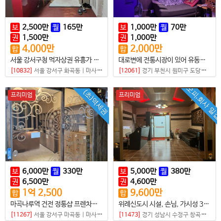
보
2,500
만
월
165
만
보
1,000
만
월
70
만
권
1,500
만
권
1,000
만
4,000
만
2,000
만
합
합
서울 강서구청 먹자상권 유흥가 밀집지역 샵매매
대로변에 전통시장이 있어 유동인구 많은 가성비 좋은 샵
[10832]
서울 강서구 화곡동
|
마사지샵
[12061]
경기 부천시 원미구 도당동
|
마
오피,회사 밀
(초)역세권
프리미엄
프리미엄
보
6,000
만
월
330
만
보
5,000
만
월
380
만
권
6,500
만
권
4,600
만
1
억
2,500
9,600
만
합
합
마곡나루역 건전 정통샵 프렌차이즈점
위례신도시 시설, 손님, 가시성 3박자가 좋은 샵
[11267]
서울 강서구 마곡동
|
마사지샵
[11473]
경기 성남시 수정구 창곡동
|
마