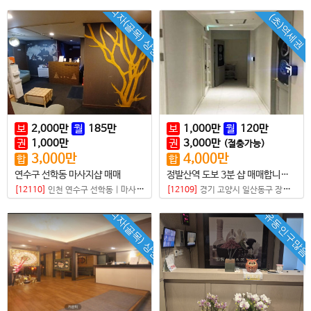
먹자(골목) 상권
(초)역세권
보
2,000
만
월
185
만
보
1,000
만
월
120
만
권
1,000
만
권
3,000
만
(절충가능)
3,000
만
4,000
만
합
합
연수구 선학동 마사지샵 매매
정발산역 도보 3분 샵 매매합니다 방4개 모든방 샤워실 갖춤 !
[12110]
인천 연수구 선학동
|
마사지샵
[12109]
경기 고양시 일산동구 장항동
|
먹자(골목) 상권
유동인구많음