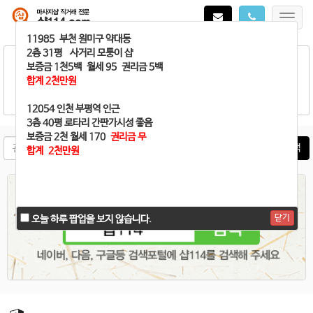
Toggl
navig
매매가 완료되어
11985 부천 원미구 약대동
샵114로 문자나 폰
으로
연락주시면 바로 삭제해 드립니다.
2층 31평 사거리 모퉁이 샵
보증금 1천5백 월세 95 권리금 5백
합계 2천만원
12054 인천 부평역 인근
3층 40평 로타리 간판가시성 좋음
보증금 2천 월세 170
권리금 무
매물검색
합계 2천만원
닫기
닫기
오늘 하루 팝업을 보지 않습니다.
오늘 하루 팝업을 보지 않습니다.