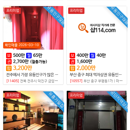
유동인구많음
유동인구많음
프리미엄
프리미엄
확인매물 2026-03-10
보
500
만
월
65
만
보
400
만
월
40
만
권
2,700
만
권
1,600
만
(절충가능)
3,200
만
2,000
만
합
합
전주에서 가장 유동인구가 많은 터미널 상권
부산 중구 최대 먹자상권 유동인구 많고 가성비 좋은 샵
[11405]
전북 전주시 덕진구 금암동
|
마사지샵
[10557]
부산 중구 부평동1가
|
마사지샵
공단지역상권
유흥가밀집
프리미엄
프리미엄