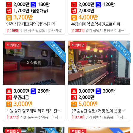
보
2,000
만
월
180
만
보
2,000
만
월
120
만
권
1,700
만
권
2,000
만
(절충가능)
3,700
만
4,000
만
합
합
인천 서구 대표지역 검단사거리역 기본샵매매
분당 이매역 초역세권으로 아파트 대상 독점건전샵(깔세가능)
[11698]
인천 서구 왕길동
|
마사지샵
[10831]
경기 성남시 분당구 이매동
|
마
공단지역상권
(초)역세권
프리미엄
프리미엄
보
3,000
만
월
250
만
보
3,000
만
월
300
만
권
무권리금
권
2,000
만
3,000
만
5,000
만
합
합
노원 상계 당고개역 최고 위치 길목에 있는 전통건전샵
(포승공단 상권) 거짓 없이 운영 잘 되는곳이며 최상의 마사지 샵
[10772]
서울 노원구 상계동
|
마사지샵
[10730]
경기 평택시 포승읍
|
마사지샵
프리미엄
프리미엄