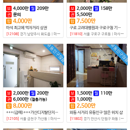
보
4,000
만
월
209
만
보
2,000
만
월
158
만
권
문의
권
5,500
만
4,000
만
7,500
만
합
합
마석 최고에 먹자거리 상권
구로 고려대병원과 구로구청 기관이 있는 대로변 샵
[12108]
경기 남양주시 화도읍
|
마사지샵
[11810]
서울 구로구 구로동
|
마사지샵
유동인구많음
유동인구많음
보
2,000
만
월
200
만
보
1,500
만
월
110
만
권
6,000
만
권
1,000
만
(절충가능)
8,000
만
2,500
만
합
합
+++(급매)+++가산디지탈단지오거리 유동인구 진짜 많은 곳 샵매매
와동 사거리 유동인구 많은 위치 샵
[12105]
서울 금천구 가산동
|
마사지샵
[11802]
경기 안산시 단원구 와동
|
마사