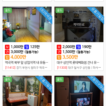
유흥가밀집
(초)역세권
골드
골드
보
1,000
만
월
125
만
보
2,000
만
월
190
만
권
3,000
만
권
1,500
만
(절충가능)
(절충가능)
4,000
만
3,500
만
합
합
역곡역 북부 앞 상업지역 내 유동인구 많아 로드손님 있는 위치
대구 상인역 롯데백화점 건너 유흥골목 입구 매물입니다
[11412]
경기 부천시 원미구 역곡동
|
마사지샵
[11333]
대구 달서구 상인동
|
마사지샵
유동인구많음
유흥가밀집
골드
골드