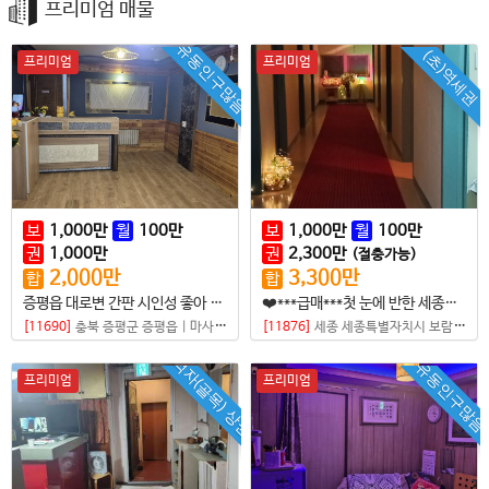
프리미엄 매물
유동인구많음
(초)역세권
프리미엄
프리미엄
보
1,000
만
월
100
만
보
1,000
만
월
100
만
권
1,000
만
권
2,300
만
(절충가능)
2,000
만
3,300
만
합
합
증평읍 대로변 간판 시인성 좋아 로드손님 있는 샵
❤️***급매***첫 눈에 반한 세종시청 최고 상권 월세 보증금 싼 럭셔리 샵❤️
[11690]
충북 증평군 증평읍
|
마사지샵
[11876]
세종 세종특별자치시 보람동
|
마
먹자(골목) 상권
유동인구많음
프리미엄
프리미엄