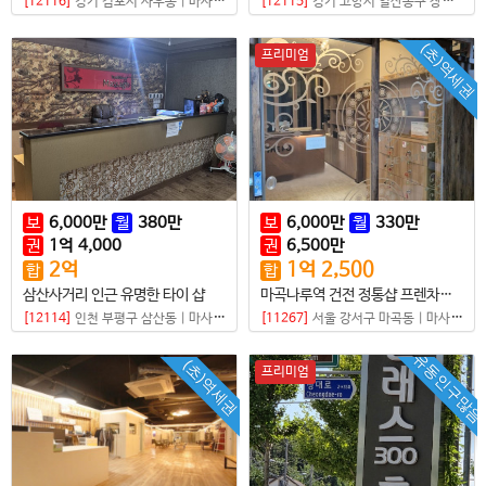
[12116]
경기 김포시 사우동
|
마사지샵
[12115]
경기 고양시 일산동구 장항동
|
(초)역세권
프리미엄
보
6,000
만
월
380
만
보
6,000
만
월
330
만
권
1
억
4,000
권
6,500
만
2
억
1
억
2,500
합
합
삼산사거리 인근 유명한 타이 샵
마곡나루역 건전 정통샵 프렌차이즈점
[12114]
인천 부평구 삼산동
|
마사지샵
[11267]
서울 강서구 마곡동
|
마사지샵
유동인구많음
(초)역세권
프리미엄