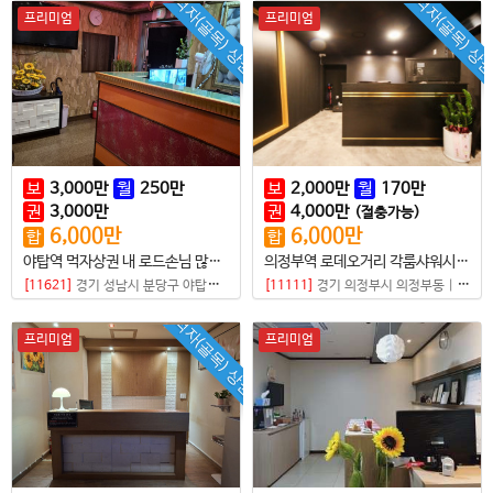
먹자(골목) 상권
먹자(골목) 상
프리미엄
프리미엄
보
3,000
만
월
250
만
보
2,000
만
월
170
만
권
3,000
만
권
4,000
만
(절충가능)
6,000
만
6,000
만
합
합
야탑역 먹자상권 내 로드손님 많은 샵
의정부역 로데오거리 각룸샤워시설완비
[11621]
경기 성남시 분당구 야탑동
|
마사지샵
[11111]
경기 의정부시 의정부동
|
마사지
먹자(골목) 상권
프리미엄
프리미엄