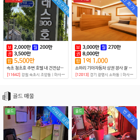
유동인구많음
번 화 가
보
2,000
만
월
200
만
보
3,000
만
월
270
만
권
3,500
만
권
8,000
만
5,500
만
1
억
1,000
합
합
속초 청초호 주변 호텔 내 건전샵매매
소하리 기아자동차 상권 장사 잘 되는 샵
[11642]
강원 속초시 조양동
|
마사지샵
[12013]
경기 광명시 소하동
|
마사지샵
골드 매물
아파트 상권
번 화 가
골드
골드