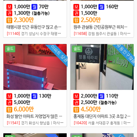
보
1,000
만
월
70
만
보
1,000
만
월
160
만
권
1,300
만
권
1,500
만
(절충가능)
2,300
만
2,500
만
합
합
태평시장 인근 유동인구 많고 손님 꾸준한 샵매매
원주 관설동 근린공원부근 위치최상 타이샵
[11140]
경기 성남시 수정구 태평동
|
마사지샵
[11658]
강원 원주시 관설동
|
마사지샵
유동인구많음
아파트 상권
골드
골드
보
1,000
만
월
130
만
보
2,000
만
월
110
만
권
5,000
만
권
2,500
만
(절충가능)
6,000
만
4,500
만
합
합
화성 발안 아파트 자영업자 많은 위치 좋은 샵
홍제동 대단지 아파트 3곳 초입 2층 중국마사지 샵매매
[11541]
경기 화성시 향남읍
|
마사지샵
[10420]
서울 서대문구 홍제동
|
마사지샵