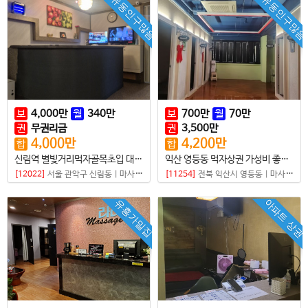
유동인구많음
유동인구많음
보
4,000
만
월
340
만
보
700
만
월
70
만
권
무권리금
권
3,500
만
4,000
만
4,200
만
합
합
신림역 별빛거리먹자골목초입 대로변 로드샵매매
익산 영등동 먹자상권 가성비 좋은 샵매매
[12022]
서울 관악구 신림동
|
마사지샵
[11254]
전북 익산시 영등동
|
마사지샵
아파트 상권
유흥가밀집