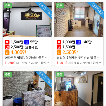
유동인구많음
(초)역세권
골드
골드
보
1,500
만
월
55
만
보
1,000
만
월
140
만
권
2,500
만
권
1,500
만
(절충가능)
4,000
만
2,500
만
합
합
아파트촌 밀집지역 가성비 좋은 초건전샵 매매
남성역 초역세권 로드손님 잘 올라오는 중국건전샵
[10686]
대구 달성군 다사읍
|
마사지샵
[12018]
서울 동작구 사당동
|
마사지샵
유동인구많음
골드
골드