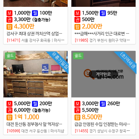
보
1,000
만
월
100
만
보
1,500
만
월
95
만
권
3,300
만
권
500
만
(절충가능)
4,300
만
2,000
만
합
합
강서구 최대 상권 까치산역 상업지역 내 샵
***급매***사거리 인근 대로변 샵,,,월세,권리금 저렴한 독점 샵
[11471]
서울 강서구 화곡동
|
마사지샵
[11985]
경기 부천시 원미구 약대동
|
마
유흥가밀집
(초)역세권
골드
골드
보
5,000
만
월
200
만
보
3,000
만
월
260
만
권
6,000
만
권
5,500
만
(절충가능)
1
억
1,000
8,500
만
합
합
대전 둔산동 정부청사 앞 먹자상권 타이샵매매
급급 안정된 수입 인정받는 마샤지샵 고정단골 고객 다수
[10599]
대전 서구 둔산동
|
마사지샵
[11455]
경기 성남시 수정구 창곡동
|
마