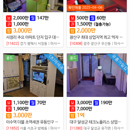
확인매물 2025-04-06
보
2,000
만
월
147
만
보
500
만
월
60
만
권
1,000
만
권
1,500
만
(절충가능)
3,000
만
2,000
만
합
합
서정리 주요 아파트 단지 입구 대로변 샵
광산구 최대 상업지역 최고 먹자 상권 샵매매
[11622]
경기 평택시 서정동
|
마사지샵
[10308]
광주 광산구 우산동
|
마사지샵
유흥가밀집
(초)역세권
골드
골드
보
1,100
만
월
70
만
보
3,000
만
월
190
만
권
1,900
만
권
7,000
만
3,000
만
1
억
합
합
이수역 더블 초역세권 유동인구 많은 곳
대구 달성군 테크노폴리스 상업지구 내 먹자 상권 샵 매매
[11652]
서울 서초구 방배동
|
마사지샵
[11280]
대구 달성군 유가면
|
마사지샵