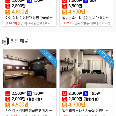
보
2,000
만
월
150
만
보
1,000
만
월
60
만
권
2,800
만
권
3,500
만
4,800
만
4,500
만
합
합
아산 탕정 삼성전자 상권 한국샵 매매
철원군 와수리 중심 번화가 유동인구 많은 최고 샵
[11470]
충남 아산시 탕정면
|
마사지샵
[11236]
강원 철원군 서면
|
마사지샵
일반 매물
먹자(골목) 상
(초)역세권
보
2,500
만
월
130
만
보
2,300
만
월
195
만
권
2,000
만
권
2,000
만
(절충가능)
(절충가능)
4,500
만
4,300
만
합
합
사우역 초역세권 단골많고 위치 좋은샵
일산 라페스타 먹자골목 상권!! 몸만 오셔도 바로 일 가능한 스웨디시샵