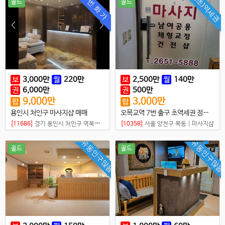
(초)역세권
번 화 가
골드
골드
보
3,000
만
월
220
만
보
2,500
만
월
140
만
권
6,000
만
권
500
만
9,000
만
3,000
만
합
합
용인시 처인구 마사지샵 매매
오목교역 7번 출구 초역세권 정통마사지샵 매매
[11686]
경기 용인시 처인구 역북동
|
마사지샵
[10358]
서울 양천구 목동
|
마사지샵
유동인구많음
유동인구많음
골드
골드