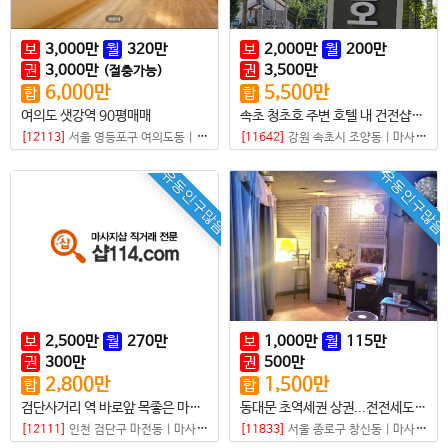
보
3,000
만
월
320
만
보
2,000
만
월
200
만
권
3,000
만
권
3,500
만
(절충가능)
6,000
만
5,500
만
합
합
여의도 샛강역 90평매매
속초 청초호 주변 호텔 내 건전샵매매
[12113]
서울 영등포구 여의도동
|
마사지샵
[11642]
강원 속초시 조양동
|
마사지샵
유동인구많음
유동인구많음
보
2,500
만
월
270
만
보
1,000
만
월
115
만
권
300
만
권
500
만
2,800
만
1,500
만
합
합
검단사거리 역 바로앞 목좋은 마사지샵 매매
동대문 초역세권 상권...전전세도 가능한 샵
[12111]
인천 검단구 마전동
|
마사지샵
[11833]
서울 종로구 창신동
|
마사지샵