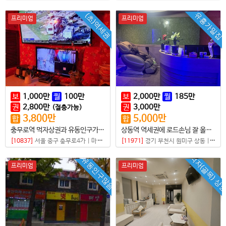
유흥가밀집
(초)역세권
프리미엄
프리미엄
보
1,000
만
월
100
만
보
2,000
만
월
185
만
권
2,800
만
권
3,000
만
(절충가능)
3,800
만
5,000
만
합
합
충무로역 먹자상권과 유동인구가 많은 초역세권 샵매매
상동역 역세권에 로드손님 잘 올라오는 샵
[10837]
서울 중구 충무로4가
|
마사지샵
[11971]
경기 부천시 원미구 상동
|
마사
먹자(골목) 상
유동인구많음
프리미엄
프리미엄