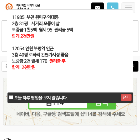
Toggl
navig
매매가 완료되어
11985 부천 원미구 약대동
샵114로 문자나 폰
으로
연락주시면 바로 삭제해 드립니다.
2층 31평 사거리 모퉁이 샵
보증금 1천5백 월세 95 권리금 5백
합계 2천만원
12054 인천 부평역 인근
3층 40평 로타리 간판가시성 좋음
보증금 2천 월세 170
권리금 무
매물검색
합계 2천만원
닫기
닫기
오늘 하루 팝업을 보지 않습니다.
오늘 하루 팝업을 보지 않습니다.