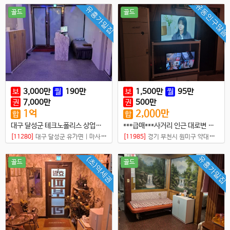
유동인구많음
유흥가밀집
골드
골드
보
3,000
만
월
190
만
보
1,500
만
월
95
만
권
7,000
만
권
500
만
1
억
2,000
만
합
합
대구 달성군 테크노폴리스 상업지구 내 먹자 상권 샵 매매
***급매***사거리 인근 대로변 샵,,,월세,권리금 저렴한 독점 샵
[11280]
대구 달성군 유가면
|
마사지샵
[11985]
경기 부천시 원미구 약대동
|
마
유흥가밀집
(초)역세권
골드
골드