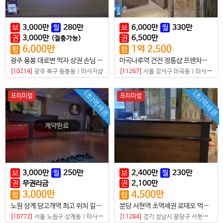
보
3,000
만
월
280
만
보
6,000
만
월
330
만
권
3,000
만
권
6,500
만
(절충가능)
6,000
만
1
억
2,500
합
합
광주 용봉 대로변 먹자 상권 손님 많은 타이샵매매
마곡나루역 건전 정통샵 프렌차이즈점
[10214]
광주 북구 용봉동
|
마사지샵
[11267]
서울 강서구 마곡동
|
마사지샵
(초)역세권
(초)역세권
프리미엄
프리미엄
보
3,000
만
월
250
만
보
2,400
만
월
230
만
권
무권리금
권
2,100
만
3,000
만
4,500
만
합
합
노원 상계 당고개역 최고 위치 길목에 있는 전통건전샵
분당 서현역 초역세권 로데오 먹자상권 샵
[10772]
서울 노원구 상계동
|
마사지샵
[11284]
경기 성남시 분당구 서현동
|
마