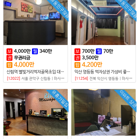
유동인구많음
유동인구많음
보
4,000
만
월
340
만
보
700
만
월
70
만
권
무권리금
권
3,500
만
4,000
만
4,200
만
합
합
신림역 별빛거리먹자골목초입 대로변 로드샵매매
익산 영등동 먹자상권 가성비 좋은 샵매매
[12022]
서울 관악구 신림동
|
마사지샵
[11254]
전북 익산시 영등동
|
마사지샵
아파트 상권
유흥가밀집