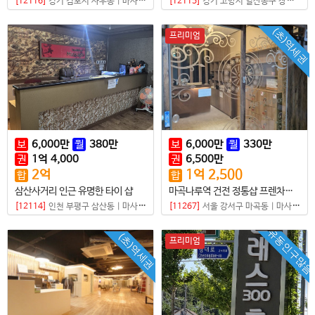
[12116]
경기 김포시 사우동
|
마사지샵
[12115]
경기 고양시 일산동구 장항동
|
(초)역세권
프리미엄
보
6,000
만
월
380
만
보
6,000
만
월
330
만
권
1
억
4,000
권
6,500
만
2
억
1
억
2,500
합
합
삼산사거리 인근 유명한 타이 샵
마곡나루역 건전 정통샵 프렌차이즈점
[12114]
인천 부평구 삼산동
|
마사지샵
[11267]
서울 강서구 마곡동
|
마사지샵
유동인구많음
(초)역세권
프리미엄