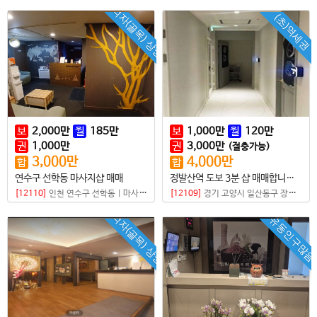
먹자(골목) 상권
(초)역세권
보
2,000
만
월
185
만
보
1,000
만
월
120
만
권
1,000
만
권
3,000
만
(절충가능)
3,000
만
4,000
만
합
합
연수구 선학동 마사지샵 매매
정발산역 도보 3분 샵 매매합니다 방4개 모든방 샤워실 갖춤 !
[12110]
인천 연수구 선학동
|
마사지샵
[12109]
경기 고양시 일산동구 장항동
|
먹자(골목) 상권
유동인구많음