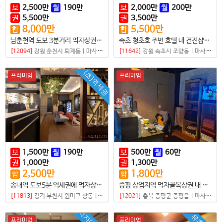
보
2,500
만
월
190
만
보
2,000
만
월
200
만
권
5,500
만
권
3,500
만
8,000
만
5,500
만
합
합
남춘천역 도보 3분거리 먹자상권 샵매매
속초 청초호 주변 호텔 내 건전샵매매
[12094]
강원 춘천시 퇴계동
|
마사지샵
[11642]
강원 속초시 조양동
|
마사지샵
(초)역세권
프리미엄
프리미엄
보
1,500
만
월
190
만
보
500
만
월
60
만
권
1,000
만
권
1,300
만
2,500
만
1,800
만
합
합
송내역 도보5분 역세권에 먹자상권, 유흥밀집 지역, 상업지역, 마사지샵 독점, 타이샵 매매
증평 상업지역 먹자골목상권 내 로드손님 많은 샵
[11813]
경기 부천시 원미구 상동
|
마사지샵
[12021]
충북 증평군 증평읍
|
마사지샵
프리미엄
프리미엄