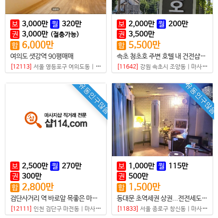
보
3,000
만
월
320
만
보
2,000
만
월
200
만
권
3,000
만
권
3,500
만
(절충가능)
6,000
만
5,500
만
합
합
여의도 샛강역 90평매매
속초 청초호 주변 호텔 내 건전샵매매
[12113]
서울 영등포구 여의도동
|
마사지샵
[11642]
강원 속초시 조양동
|
마사지샵
유동인구많음
유동인구많음
보
2,500
만
월
270
만
보
1,000
만
월
115
만
권
300
만
권
500
만
2,800
만
1,500
만
합
합
검단사거리 역 바로앞 목좋은 마사지샵 매매
동대문 초역세권 상권...전전세도 가능한 샵
[12111]
인천 검단구 마전동
|
마사지샵
[11833]
서울 종로구 창신동
|
마사지샵