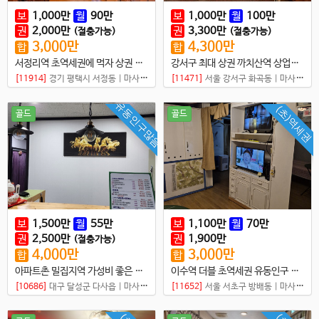
보
1,000
만
월
90
만
보
1,000
만
월
100
만
권
2,000
만
권
3,300
만
(절충가능)
(절충가능)
3,000
만
4,300
만
합
합
서정리역 초역세권에 먹자 상권 샵매매
강서구 최대 상권 까치산역 상업지역 내 샵
[11914]
경기 평택시 서정동
|
마사지샵
[11471]
서울 강서구 화곡동
|
마사지샵
유동인구많음
(초)역세권
골드
골드
보
1,500
만
월
55
만
보
1,100
만
월
70
만
권
2,500
만
권
1,900
만
(절충가능)
4,000
만
3,000
만
합
합
아파트촌 밀집지역 가성비 좋은 초건전샵 매매
이수역 더블 초역세권 유동인구 많은 곳
[10686]
대구 달성군 다사읍
|
마사지샵
[11652]
서울 서초구 방배동
|
마사지샵