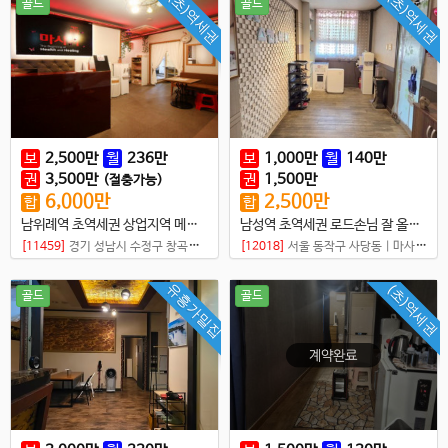
(초)역세권
(초)역세권
골드
골드
보
2,500
만
월
236
만
보
1,000
만
월
140
만
권
3,500
만
권
1,500
만
(절충가능)
6,000
만
2,500
만
합
합
남위례역 초역세권 상업지역 메인 위치
남성역 초역세권 로드손님 잘 올라오는 중국건전샵
[11459]
경기 성남시 수정구 창곡동
|
마사지샵
[12018]
서울 동작구 사당동
|
마사지샵
유흥가밀집
(초)역세권
골드
골드