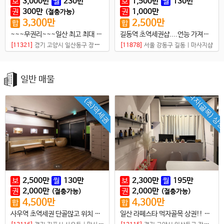
보
3,000
만
월
230
만
보
1,500
만
월
130
만
권
300
만
권
1,000
만
(절충가능)
3,300
만
2,500
만
합
합
~~~무권리~~~일산 최고 최대 라페스타 상권
길동역 초역세권샵....언능 가져가세요...
[11321]
경기 고양시 일산동구 장항동
|
마사지샵
[11878]
서울 강동구 길동
|
마사지샵
일반 매물
먹자(골목) 상
(초)역세권
보
2,500
만
월
130
만
보
2,300
만
월
195
만
권
2,000
만
권
2,000
만
(절충가능)
(절충가능)
4,500
만
4,300
만
합
합
사우역 초역세권 단골많고 위치 좋은샵
일산 라페스타 먹자골목 상권!! 몸만 오셔도 바로 일 가능한 스웨디시샵