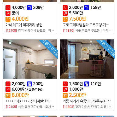
보
4,000
만
월
209
만
보
2,000
만
월
158
만
권
문의
권
5,500
만
4,000
만
7,500
만
합
합
마석 최고에 먹자거리 상권
구로 고려대병원과 구로구청 기관이 있는 대로변 샵
[12108]
경기 남양주시 화도읍
|
마사지샵
[11810]
서울 구로구 구로동
|
마사지샵
유동인구많음
유동인구많음
보
2,000
만
월
200
만
보
1,500
만
월
110
만
권
6,000
만
권
1,000
만
(절충가능)
8,000
만
2,500
만
합
합
+++(급매)+++가산디지탈단지오거리 유동인구 진짜 많은 곳 샵매매
와동 사거리 유동인구 많은 위치 샵
[12105]
서울 금천구 가산동
|
마사지샵
[11802]
경기 안산시 단원구 와동
|
마사