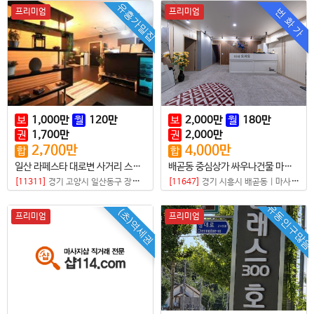
유흥가밀집
번 화 가
프리미엄
프리미엄
보
1,000
만
월
120
만
보
2,000
만
월
180
만
권
1,700
만
권
2,000
만
2,700
만
4,000
만
합
합
일산 라페스타 대로변 사거리 스웨디시샵
배곧동 중심상가 싸우나건물 마사지샵 매매
[11311]
경기 고양시 일산동구 장항동
|
마사지샵
[11647]
경기 시흥시 배곧동
|
마사지샵
유동인구많음
(초)역세권
프리미엄
프리미엄