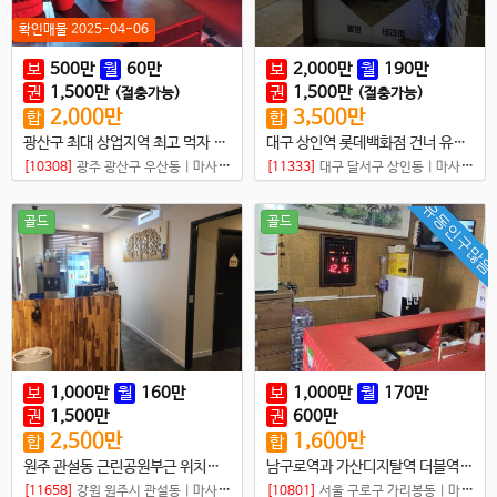
확인매물 2025-04-06
보
500
만
월
60
만
보
2,000
만
월
190
만
권
1,500
만
권
1,500
만
(절충가능)
(절충가능)
2,000
만
3,500
만
합
합
광산구 최대 상업지역 최고 먹자 상권 샵매매
대구 상인역 롯데백화점 건너 유흥골목 입구 매물입니다
[10308]
광주 광산구 우산동
|
마사지샵
[11333]
대구 달서구 상인동
|
마사지샵
유동인구많음
골드
골드
보
1,000
만
월
160
만
보
1,000
만
월
170
만
권
1,500
만
권
600
만
2,500
만
1,600
만
합
합
원주 관설동 근린공원부근 위치최상 타이샵
남구로역과 가산디지탈역 더블역세권에 먹자상권 샵매매
[11658]
강원 원주시 관설동
|
마사지샵
[10801]
서울 구로구 가리봉동
|
마사지샵