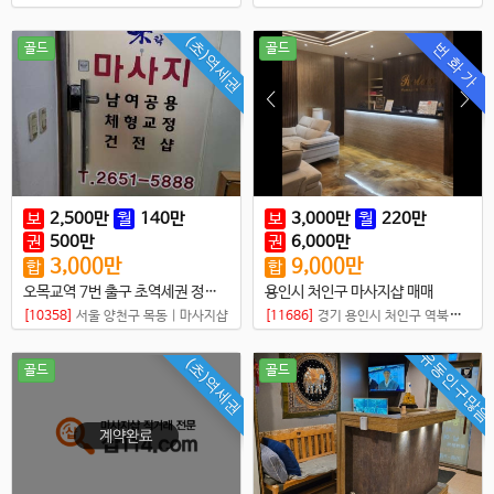
(초)역세권
번 화 가
골드
골드
보
2,500
만
월
140
만
보
3,000
만
월
220
만
권
500
만
권
6,000
만
3,000
만
9,000
만
합
합
오목교역 7번 출구 초역세권 정통마사지샵 매매
용인시 처인구 마사지샵 매매
[10358]
서울 양천구 목동
|
마사지샵
[11686]
경기 용인시 처인구 역북동
|
마
유동인구많음
(초)역세권
골드
골드