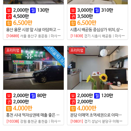
보
2,000
만
월
130
만
보
3,000
만
월
310
만
권
4,500
만
권
3,500
만
6,500
만
6,500
만
합
합
용산 용문 시장 앞 시설 아담하고 이쁜 로드샵
시흥시 배곧동 중심상가 위치,상권 좋은 매물입니다
[10689]
서울 용산구 용문동
|
마사지샵
[11839]
경기 시흥시 배곧동
|
마사지샵
먹자(골목) 상권
프리미엄
프리미엄
보
2,000
만
월
80
만
보
2,000
만
월
120
만
권
2,000
만
권
2,000
만
4,000
만
4,000
만
합
합
홍천 시내 먹자상권에 매출 좋은 휴 마사지샵 매매
분당 이매역 초역세권으로 아파트 대상 독점건전샵(깔세가능)
[10338]
강원 홍천군 홍천읍
|
마사지샵
[10831]
경기 성남시 분당구 이매동
|
마