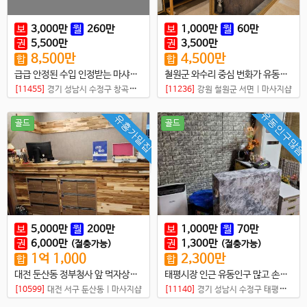
보
3,000
만
월
260
만
보
1,000
만
월
60
만
권
5,500
만
권
3,500
만
8,500
만
4,500
만
합
합
급급 안정된 수입 인정받는 마샤지샵 고정단골 고객 다수
철원군 와수리 중심 번화가 유동인구 많은 최고 샵
[11455]
경기 성남시 수정구 창곡동
|
마사지샵
[11236]
강원 철원군 서면
|
마사지샵
유동인구많음
유흥가밀집
골드
골드
보
5,000
만
월
200
만
보
1,000
만
월
70
만
권
6,000
만
권
1,300
만
(절충가능)
(절충가능)
1
억
1,000
2,300
만
합
합
대전 둔산동 정부청사 앞 먹자상권 타이샵매매
태평시장 인근 유동인구 많고 손님 꾸준한 샵매매
[10599]
대전 서구 둔산동
|
마사지샵
[11140]
경기 성남시 수정구 태평동
|
마