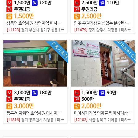
보
1,500
만
월
120
만
보
2,500
만
월
110
만
권
무권리금
권
무권리금
1,500
만
2,500
만
합
합
상동역 초역세권 상업지역 마사지샵 매물
양주 무권리샵 관심있는 분 연락주세요
[11123]
경기 부천시 원미구 상동
|
마사지샵
[11479]
경기 양주시 덕정동
|
마사지샵
먹자(골목) 상
유흥가밀집
보
3,000
만
월
180
만
보
1,500
만
월
90
만
권
무권리금
권
500
만
3,000
만
2,000
만
합
합
동두천 지행역 초역세권 마사지샵 급매
미아사거리역 먹자골목 마사지샵매매
[11816]
경기 동두천시 지행동
|
마사지샵
[12103]
서울 강북구 미아동
|
마사지샵