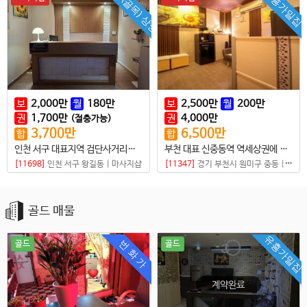
먹자(골목) 상권
유흥가밀집
보
2,000
만
월
180
만
보
2,500
만
월
200
만
권
1,700
만
권
4,000
만
(절충가능)
3,700
만
6,500
만
합
합
인천 서구 대표지역 검단사거리역 기본샵매매
부천 대표 신중동역 역세상권에 먹자골목에 메인 위치
[11698]
인천 서구 왕길동
|
마사지샵
[11347]
경기 부천시 원미구 중동
|
마사
골드 매물
유흥가밀집
번 화 가
골드
골드