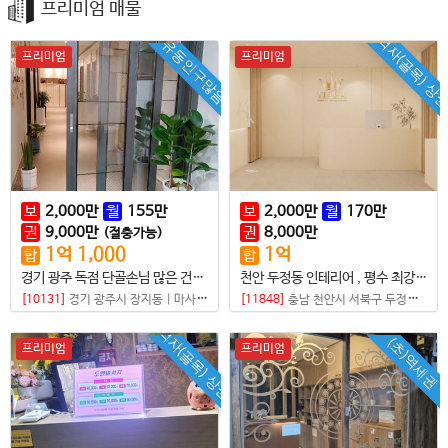
프리미엄 매물
먹자(골목) 상
유동인구많음
프리미엄
프리미엄
보
2,000
만
월
155
만
보
2,000
만
월
170
만
권
9,000
만
권
8,000
만
(절충가능)
1
억
1,000
1
억
합
합
경기 광주 독점 단골손님 많은 건전마사지샵 매매
천안 두정동 인테리어 , 평수 최강 매물 팝니다
[10131]
경기 광주시 장지동
|
마사지샵
[11848]
충남 천안시 서북구 두정동
|
마
먹자(골목) 상권
(초)역세권
프리미엄
프리미엄